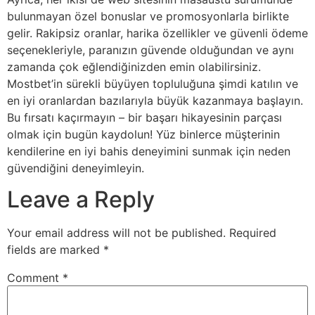
bulunmayan özel bonuslar ve promosyonlarla birlikte
gelir. Rakipsiz oranlar, harika özellikler ve güvenli ödeme
seçenekleriyle, paranızın güvende olduğundan ve aynı
zamanda çok eğlendiğinizden emin olabilirsiniz.
Mostbet’in sürekli büyüyen topluluğuna şimdi katılın ve
en iyi oranlardan bazılarıyla büyük kazanmaya başlayın.
Bu fırsatı kaçırmayın – bir başarı hikayesinin parçası
olmak için bugün kaydolun! Yüz binlerce müşterinin
kendilerine en iyi bahis deneyimini sunmak için neden
güvendiğini deneyimleyin.
Leave a Reply
Your email address will not be published.
Required
fields are marked
*
Comment
*