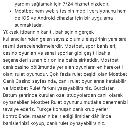
yardım sağlamak için 7/24 hizmetinizdedir.
Mostbet hem web sitesinin mobil versiyonunu hem
de iOS ve Android cihazlar için bir uygulama
sunmaktadır.
Yüksek itibarının kanıtı, bahisçinin gerçek
kullanıcılarından gelen sayısız olumlu eleştirinin yanı sıra
resmi derecelendirmelerdir. Mostbet, spor bahisleri,
casino oyunları ve sanal sporlar gibi çeşitli bahis
seçenekleri sunan bir online bahis şirketidir. Mostbet
canlı casino bölümünde yer alan oyunların en hareketli
olanı rulet oyunudur. Çok fazla rulet çeşidi olan Mostbet
Canlı Casino sayfasında, canlı rulet oyunlarına katılabilir
ve Mostbet Rulet farkını yaşayabilirsiniz. Gürcistan
Batum şehrinde kurulan özel stüdyolardan canlı olarak
oynanabilen Mostbet Rulet oyununu mutlaka denemenizi
tavsiye ederiz. Türkçe konuşan canlı krupiyerler
kontrolünde, masanın belirlediği limitler dâhilinde
bahislerinizi koyup, canlı rulet oynayabilirsiniz.