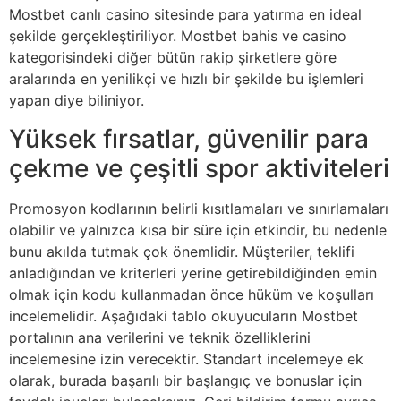
Mostbet canlı casino sitesinde para yatırma en ideal
şekilde gerçekleştiriliyor. Mostbet bahis ve casino
kategorisindeki diğer bütün rakip şirketlere göre
aralarında en yenilikçi ve hızlı bir şekilde bu işlemleri
yapan diye biliniyor.
Yüksek fırsatlar, güvenilir para
çekme ve çeşitli spor aktiviteleri
Promosyon kodlarının belirli kısıtlamaları ve sınırlamaları
olabilir ve yalnızca kısa bir süre için etkindir, bu nedenle
bunu akılda tutmak çok önemlidir. Müşteriler, teklifi
anladığından ve kriterleri yerine getirebildiğinden emin
olmak için kodu kullanmadan önce hüküm ve koşulları
incelemelidir. Aşağıdaki tablo okuyucuların Mostbet
portalının ana verilerini ve teknik özelliklerini
incelemesine izin verecektir. Standart incelemeye ek
olarak, burada başarılı bir başlangıç ve bonuslar için