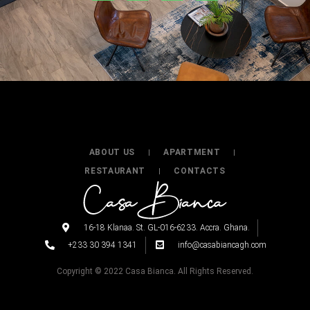
ABOUT US
APARTMENT
RESTAURANT
CONTACTS
16-18 Klanaa. St. GL-016-6233. Accra. Ghana.
+233 30 394 1341
info@casabiancagh.com
Copyright © 2022 Casa Bianca. All Rights Reserved.