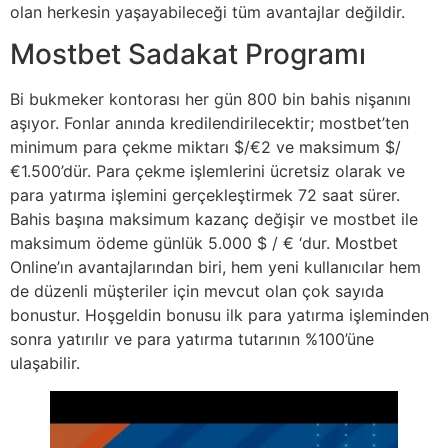
olan herkesin yaşayabileceği tüm avantajlar değildir.
Mostbet Sadakat Programı
Bi bukmeker kontorası her gün 800 bin bahis nişanını
aşıyor. Fonlar anında kredilendirilecektir; mostbet’ten
minimum para çekme miktarı $/€2 ve maksimum $/
€1.500’dür. Para çekme işlemlerini ücretsiz olarak ve
para yatırma işlemini gerçekleştirmek 72 saat sürer.
Bahis başına maksimum kazanç değişir ve mostbet ile
maksimum ödeme günlük 5.000 $ / € ‘dur. Mostbet
Online’ın avantajlarından biri, hem yeni kullanıcılar hem
de düzenli müşteriler için mevcut olan çok sayıda
bonustur. Hoşgeldin bonusu ilk para yatırma işleminden
sonra yatırılır ve para yatırma tutarının %100’üne
ulaşabilir.