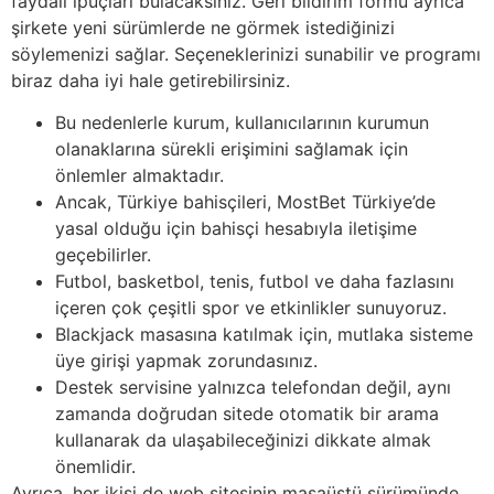
faydalı ipuçları bulacaksınız. Geri bildirim formu ayrıca
şirkete yeni sürümlerde ne görmek istediğinizi
söylemenizi sağlar. Seçeneklerinizi sunabilir ve programı
biraz daha iyi hale getirebilirsiniz.
Bu nedenlerle kurum, kullanıcılarının kurumun
olanaklarına sürekli erişimini sağlamak için
önlemler almaktadır.
Ancak, Türkiye bahisçileri, MostBet Türkiye’de
yasal olduğu için bahisçi hesabıyla iletişime
geçebilirler.
Futbol, basketbol, tenis, futbol ve daha fazlasını
içeren çok çeşitli spor ve etkinlikler sunuyoruz.
Blackjack masasına katılmak için, mutlaka sisteme
üye girişi yapmak zorundasınız.
Destek servisine yalnızca telefondan değil, aynı
zamanda doğrudan sitede otomatik bir arama
kullanarak da ulaşabileceğinizi dikkate almak
önemlidir.
Ayrıca, her ikisi de web sitesinin masaüstü sürümünde