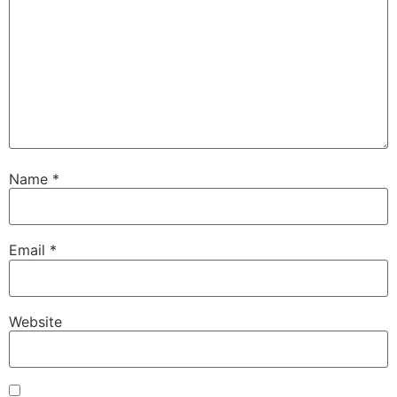
Name
*
Email
*
Website